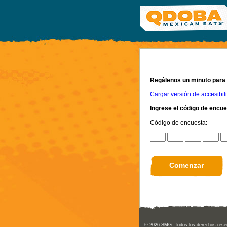
Regálenos un minuto para 
Cargar versión de accesibili
Ingrese el código de encues
Código de encuesta:
CN1
CN2
CN3
CN4
CN5
© 2026
SMG
. Todos los derechos rese